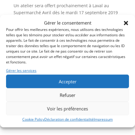
Un atelier sera offert prochainement à Laval au
Supermarché Avril dès le mardi 17 septembre 2019
(19 à 20h30) pour 10 cours consécutifs (sauf relâche
Gérer le consentement
du 15 octobre) au coût de 150$ par personne.
Pour offrir les meilleures expériences, nous utilisons des technologies
Réservation nécessaire par
dépôt
(Paypal).
telles que les témoins pour stocker et/ou accéder aux informations des
appareils. Le fait de consentir à ces technologies nous permettra de
traiter des données telles que le comportement de navigation ou les ID
uniques sur ce site. Le fait de ne pas consentir ou de retirer son
consentement peut avoir un effet négatif sur certaines caractéristiques
et fonctions.
Gérer les services
Accepter
Refuser
Voir les préférences
Cookie Policy
Déclaration de confidentialité
Impressum