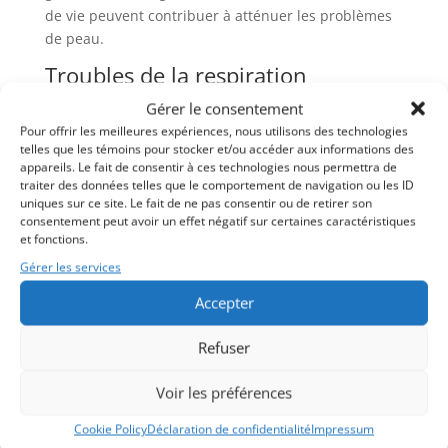
de vie peuvent contribuer à atténuer les problèmes
de peau.
Troubles de la respiration
Gérer le consentement
Les troubles de la respiration, tels que l’asthme ou
les allergies respiratoires, peuvent également être
Pour offrir les meilleures expériences, nous utilisons des technologies
telles que les témoins pour stocker et/ou accéder aux informations des
associés à l’intestin hyperperméable. Lorsque des
appareils. Le fait de consentir à ces technologies nous permettra de
substances allergènes ou irritantes pénètrent dans
traiter des données telles que le comportement de navigation ou les ID
la circulation sanguine à travers l’intestin
uniques sur ce site. Le fait de ne pas consentir ou de retirer son
consentement peut avoir un effet négatif sur certaines caractéristiques
endommagé, elles peuvent déclencher une réponse
et fonctions.
inflammatoire dans les voies respiratoires,
Gérer les services
provoquant des symptômes tels que l’essoufflement,
la toux, les éternuements ou la congestion nasale.
Accepter
La gestion des troubles de la respiration liés à
Refuser
l’intestin hyperperméable peut inclure des mesures
telles que l’évitement des allergènes connus, la
Voir les préférences
réduction de l’inflammation dans le corps grâce à
des changements alimentaires et de mode de vie, et
Cookie Policy
Déclaration de confidentialité
Impressum
la prise de médicaments prescrits par un