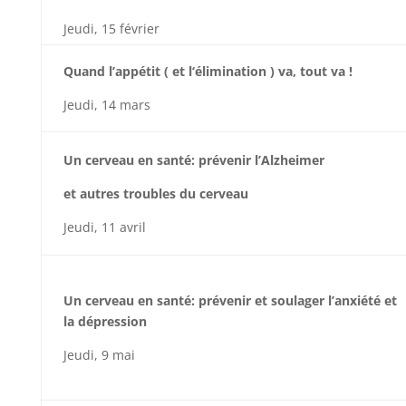
Jeu
d
i,
15
fé
v
rier
Qu
a
n
d
l
’
a
p
p
é
t
i
t
(
e
t
l
‘
é
l
i
m
i
na
t
i
o
n
)
v
a
,
t
o
u
t
v
a
!
Jeu
d
i,
14
ma
r
s
Un cerveau en santé: prévenir l’Alzheimer
et autres troubles du cerveau
Jeu
d
i,
11
av
r
il
U
n
c
e
r
v
e
a
u
en
s
a
n
t
é
:
p
r
é
v
e
n
i
r
e
t
s
o
u
l
a
g
e
r
l
’
a
n
x
i
é
t
é
e
t
l
a
d
é
p
r
e
ss
i
o
n
Jeu
d
i,
9
mai