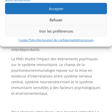
Jeudi 7 décembre à 18h30 à La Moisson (360 rue
Sicard, Sainte-Thérèse)
Accepter
Le système immunitaire est optimal quand le
Refuser
système nerveux, hormonal et notre psyché sont en
cohérence pour une immunité optimale. La psycho-
Voir les préférences
neuro-endocrino-immunologie (PNEI) est la science
qui met en évidence l’importance de considérer tous
Cookie Policy
Déclaration de confidentialité
Impressum
les systèmes contrôles comme étant interreliés et
interdépendants.
La PNEI étudie l’impact des événements psychiques
sur le
système immunitaire
. Le champ de la
psychoneuroimmunologie repose sur la mise en
évidence d’interrelations entre
système nerveux
central
,
système neuroendocrinien
et le système
immunitaire sensibles à des facteurs psychologiques
et environnementaux.
Pour réserver votre place, vour pourrez contacter La