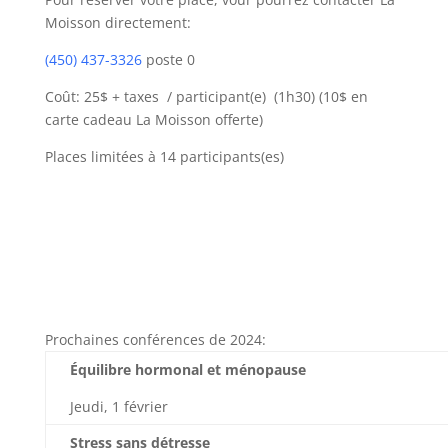
Moisson directement:
(450) 437-3326
poste 0
Coût: 25$ + taxes / participant(e) (1h30) (10$ en
carte cadeau La Moisson offerte)
Places limitées à 14 participants(es)
Prochaines conférences de 2024:
Éq
u
i
l
i
b
r
e
h
o
r
m
o
n
a
l
e
t
m
éno
pau
se
Jeu
d
i,
1
fév
r
ier
S
t
r
e
s
s
sa
n
s
d
é
t
r
e
s
s
e